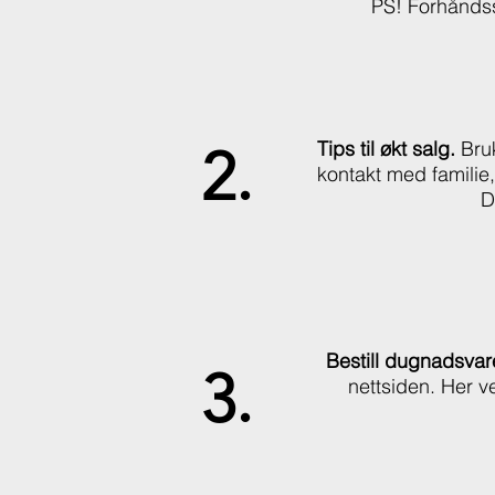
PS! Forhåndss
Tips til økt salg.
Bru
2.
kontakt med familie,
D
Bestill dugnadsva
3.
nettsiden. Her v