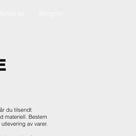
Kontakt oss
Betingelser
E
år du tilsendt
d materiell. Bestem
 utlevering av varer.