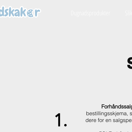
Dugnadsprodukter
Sli
Forhåndssal
1.
bestillingsskjema,
dere for en salgsper