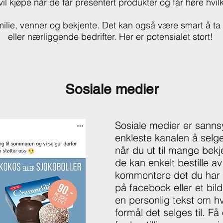
 kjøpe når de får presentert produkter og får høre hvilke
amilie, venner og bekjente. Det kan også være smart å ta
eller nærliggende bedrifter. Her er potensialet stort!
Sosiale medier
Sosiale medier er sanns
enkleste kanalen å selge
når du ut til mange bek
de kan enkelt bestille a
kommentere det du har d
på facebook eller et bil
en personlig tekst om hv
formål det selges til. F