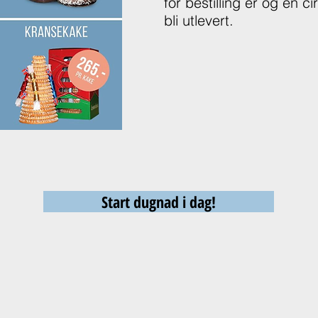
for bestilling er og en ci
bli utlevert.
Start dugnad i dag!