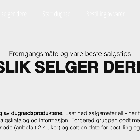
k selger dere
Start dugnad
Bestilling av varer
Fremgangsmåte og våre beste salgstips
SLIK SELGER DER
g av dugnadsproduktene.
Last ned salgsmateriell - her f
 salgskatalog og informasjon. Forbered gruppen godt me
iode (anbefalt 2-4 uker) og sett en dato for bestilling og