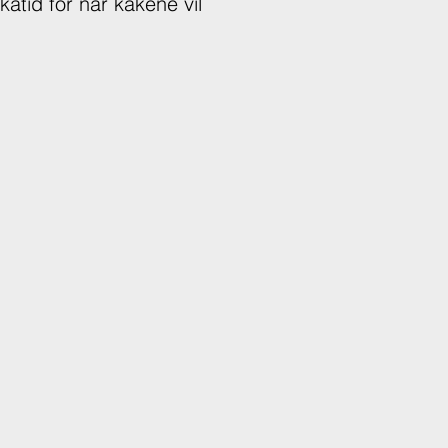
rkatid for når kakene vil