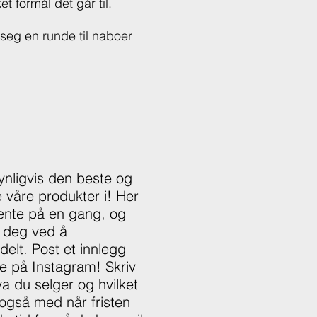
t formål det går til.
 seg en runde til naboer
ynligvis den beste og
 våre produkter i! Her
jente på en gang, og
v deg ved å
elt. Post et innlegg
de på Instagram! Skriv
a du selger og hvilket
å også med når fristen